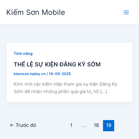
Nhảy
Kiếm Sơn Mobile
tới
nội
dung
Tính năng
THỂ LỆ SỰ KIỆN ĐĂNG KÝ SỚM
kiemson.inplay.vn
/
16-09-2025
Kính mời các kiếm hiệp tham gia sự kiện Đăng Ký
Sớm để nhận những phần quà giá trị, hỗ […]
←
Trước đó
1
…
18
19