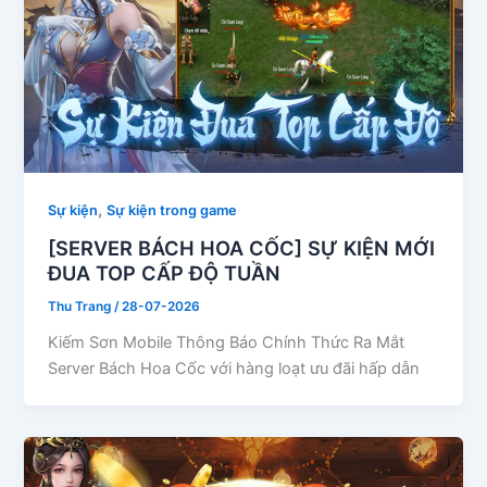
,
Sự kiện
Sự kiện trong game
[SERVER BÁCH HOA CỐC] SỰ KIỆN MỚI
ĐUA TOP CẤP ĐỘ TUẦN
Thu Trang
/
28-07-2026
Kiếm Sơn Mobile Thông Báo Chính Thức Ra Mắt
Server Bách Hoa Cốc với hàng loạt ưu đãi hấp dẫn