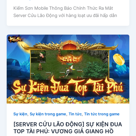
Kiếm Sơn Mobile Thông Báo Chính Thức Ra Mắt
Server Cửu Lão Động với hàng loạt ưu đãi hấp dẫn
,
,
,
Sự kiện
Sự kiện trong game
Tin tức
Tin tức trong game
[SERVER CỬU LÃO ĐỘNG] SỰ KIỆN ĐUA
TOP TÀI PHÚ: VƯƠNG GIẢ GIANG HỒ