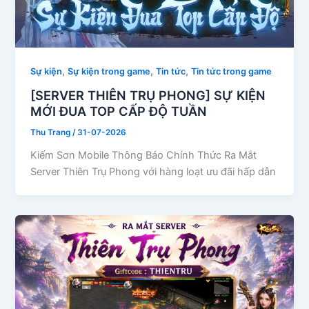
,
,
,
Sự kiện
Sự kiện trong game
Tin tức
Tin tức trong game
[SERVER THIÊN TRỤ PHONG] SỰ KIỆN
MỚI ĐUA TOP CẤP ĐỘ TUẦN
Thu Trang
/
31-07-2026
Kiếm Sơn Mobile Thông Báo Chính Thức Ra Mắt
Server Thiên Trụ Phong với hàng loạt ưu đãi hấp dẫn