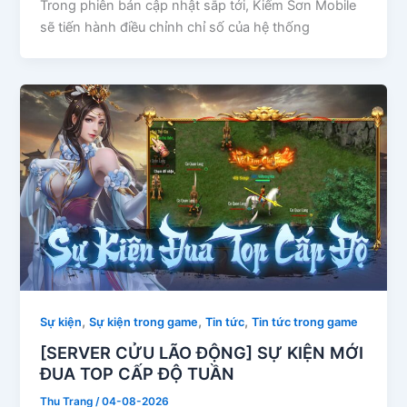
Trong phiên bản cập nhật sắp tới, Kiếm Sơn Mobile
sẽ tiến hành điều chỉnh chỉ số của hệ thống
,
,
,
Sự kiện
Sự kiện trong game
Tin tức
Tin tức trong game
[SERVER CỬU LÃO ĐỘNG] SỰ KIỆN MỚI
ĐUA TOP CẤP ĐỘ TUẦN
Thu Trang
/
04-08-2026