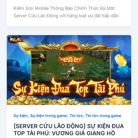
Kiếm Sơn Mobile Thông Báo Chính Thức Ra Mắt
Server Cửu Lão Động với hàng loạt ưu đãi hấp dẫn
,
,
,
Sự kiện
Sự kiện trong game
Tin tức
Tin tức trong game
[SERVER CỬU LÃO ĐỘNG] SỰ KIỆN ĐUA
TOP TÀI PHÚ: VƯƠNG GIẢ GIANG HỒ