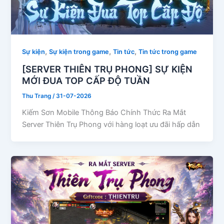
,
,
,
Sự kiện
Sự kiện trong game
Tin tức
Tin tức trong game
[SERVER THIÊN TRỤ PHONG] SỰ KIỆN
MỚI ĐUA TOP CẤP ĐỘ TUẦN
Thu Trang
/
31-07-2026
Kiếm Sơn Mobile Thông Báo Chính Thức Ra Mắt
Server Thiên Trụ Phong với hàng loạt ưu đãi hấp dẫn