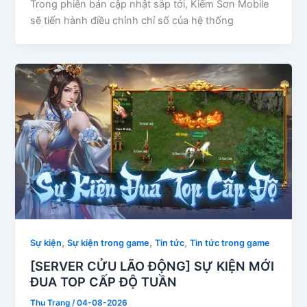
Trong phiên bản cập nhật sắp tới, Kiếm Sơn Mobile
sẽ tiến hành điều chỉnh chỉ số của hệ thống
,
,
,
Sự kiện
Sự kiện trong game
Tin tức
Tin tức trong game
[SERVER CỬU LÃO ĐỘNG] SỰ KIỆN MỚI
ĐUA TOP CẤP ĐỘ TUẦN
Thu Trang
/
04-08-2026