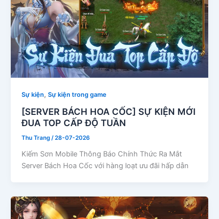
,
Sự kiện
Sự kiện trong game
[SERVER BÁCH HOA CỐC] SỰ KIỆN MỚI
ĐUA TOP CẤP ĐỘ TUẦN
Thu Trang
/
28-07-2026
Kiếm Sơn Mobile Thông Báo Chính Thức Ra Mắt
Server Bách Hoa Cốc với hàng loạt ưu đãi hấp dẫn